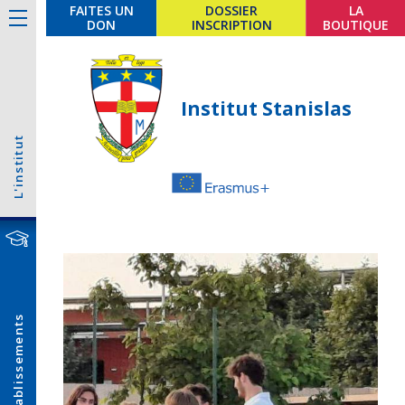
FAITES UN
DOSSIER
LA
DON
INSCRIPTION
BOUTIQUE
Institut Stanislas
L'institut
Établissements