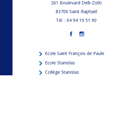
261 Boulevard Delli-Zotti
83700
Saint-Raphaël
Tél. : 04 94 19 51 90
Ecole Saint François de Paule
Ecole Stanislas
Collège Stanislas
Lycée Stanislas
Contact & accès
Procédure d'inscription
La vie de l'Institut
La boutique