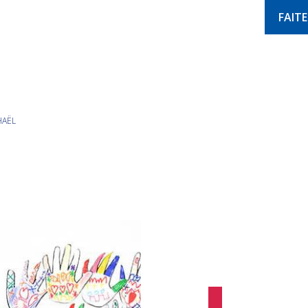
FAIT
HAËL