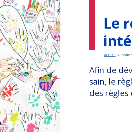
Le 
inté
Accueil
Ecole 
Afin de dé
sain, le rè
des règles 