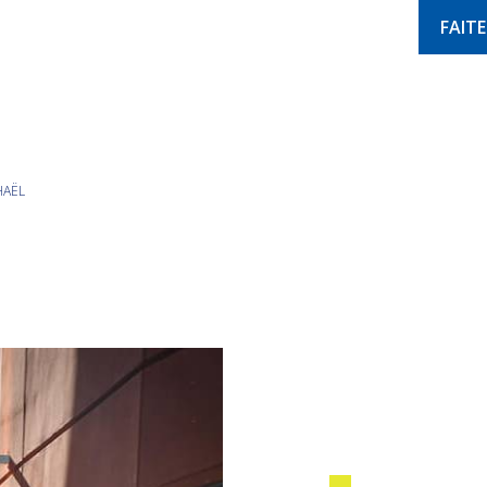
FAIT
HAËL