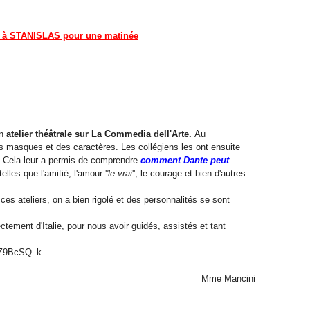
à STANISLAS pour une matinée
un
atelier théâtrale sur La Commedia dell'Arte.
Au
s masques et des caractères. Les collégiens les ont ensuite
o. Cela leur a permis de comprendre
comment Dante peut
telles que l'amitié, l'amour '
'le vrai
'', le courage et bien d'autres
 ces ateliers, on a bien rigolé et des personnalités se sont
ctement d'Italie, pour nous avoir guidés, assistés et tant
qJZ9BcSQ_k
Mme Mancini