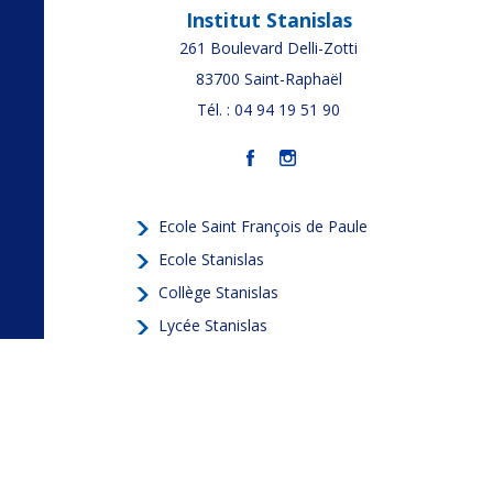
Institut Stanislas
261 Boulevard Delli-Zotti
83700
Saint-Raphaël
Tél. : 04 94 19 51 90
Ecole Saint François de Paule
Ecole Stanislas
Collège Stanislas
Lycée Stanislas
Contact & accès
Procédure d'inscription
La vie de l'Institut
La boutique